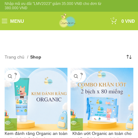
Nhập mã ưu đãi "LMV2023" giảm 35.000 VNĐ cho đơn từ
380.000 VNĐ
0
MENU
0
VNĐ
Trang chủ
Shop
SOLD
SOLD
OUT
OUT
Kem đánh răng Organic an toàn
Khăn ướt Organic an toàn cho